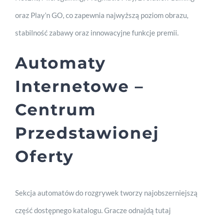
oraz Play’n GO, co zapewnia najwyższą poziom obrazu,
stabilność zabawy oraz innowacyjne funkcje premii.
Automaty
Internetowe –
Centrum
Przedstawionej
Oferty
Sekcja automatów do rozgrywek tworzy najobszerniejszą
część dostępnego katalogu. Gracze odnajdą tutaj