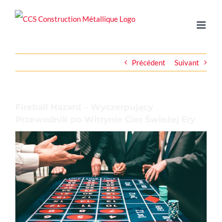
Passer
au
contenu
Précédent
Suivant
Fireball Hazard – Wyczerpujący
Przewodnik po Witrynie Gier Świeżej Ery