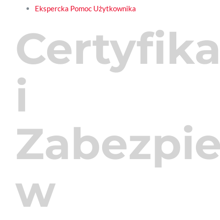
Ekspercka Pomoc Użytkownika
Certyfika
i
Zabezpie
w