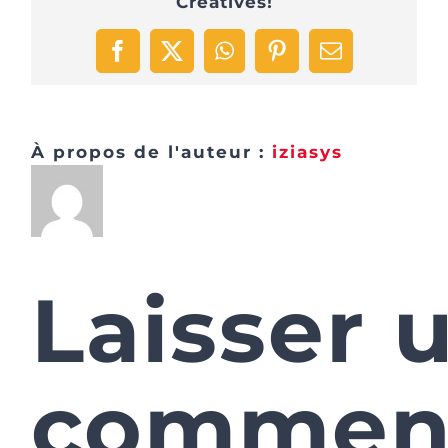
Creatives!
Facebook
X
WhatsApp
Pinterest
Email
À propos de l'auteur :
iziasys
Laisser 
comment