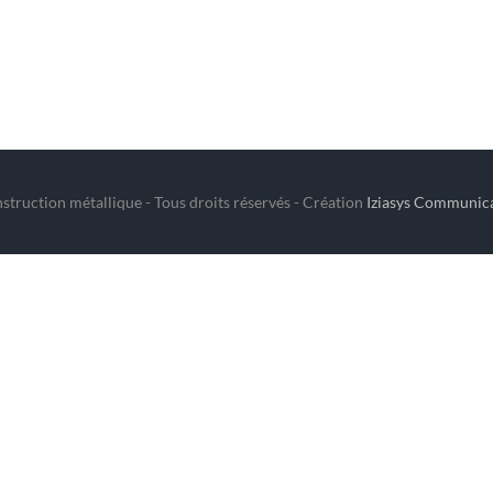
ruction métallique - Tous droits réservés - Création
Iziasys Communic