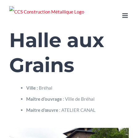
Passer
au
contenu
Halle aux
Grains
Ville :
Bréhal
Maître d’ouvrage
: Ville de Bréhal
Maitre d’œuvre
: ATELIER CANAL