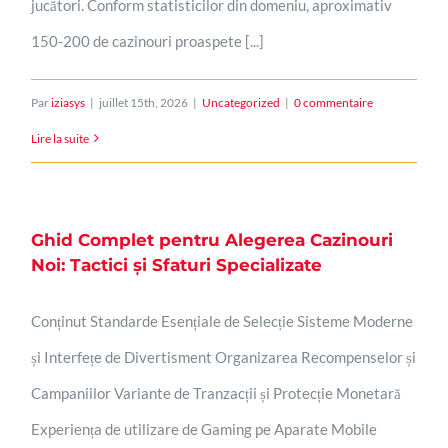
jucători. Conform statisticilor din domeniu, aproximativ
150-200 de cazinouri proaspete [...]
Par
iziasys
|
juillet 15th, 2026
|
Uncategorized
|
0 commentaire
Lire la suite
Ghid Complet pentru Alegerea Cazinouri
Noi: Tactici și Sfaturi Specializate
Conținut Standarde Esențiale de Selecție Sisteme Moderne
și Interfețe de Divertisment Organizarea Recompenselor și
Campaniilor Variante de Tranzacții și Protecție Monetară
Experiența de utilizare de Gaming pe Aparate Mobile