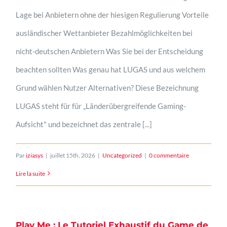
Lage bei Anbietern ohne der hiesigen Regulierung Vorteile
ausländischer Wettanbieter Bezahlmöglichkeiten bei
nicht-deutschen Anbietern Was Sie bei der Entscheidung
beachten sollten Was genau hat LUGAS und aus welchem
Grund wählen Nutzer Alternativen? Diese Bezeichnung
LUGAS steht für für „Länderübergreifende Gaming-
Aufsicht" und bezeichnet das zentrale [...]
Par
iziasys
|
juillet 15th, 2026
|
Uncategorized
|
0 commentaire
Lire la suite
Play Me : Le Tutoriel Exhaustif du Game de