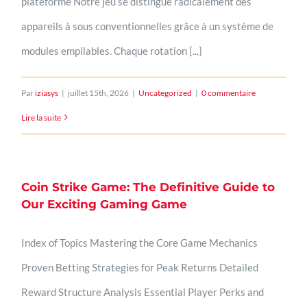
plateforme Notre jeu se distingue radicalement des
appareils à sous conventionnelles grâce à un système de
modules empilables. Chaque rotation [...]
Par
iziasys
|
juillet 15th, 2026
|
Uncategorized
|
0 commentaire
Lire la suite
Coin Strike Game: The Definitive Guide to
Our Exciting Gaming Game
Index of Topics Mastering the Core Game Mechanics
Proven Betting Strategies for Peak Returns Detailed
Reward Structure Analysis Essential Player Perks and