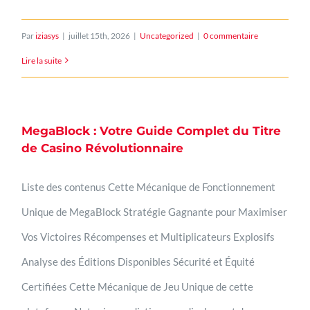
Par
iziasys
|
juillet 15th, 2026
|
Uncategorized
|
0 commentaire
Lire la suite
MegaBlock : Votre Guide Complet du Titre
de Casino Révolutionnaire
Liste des contenus Cette Mécanique de Fonctionnement
Unique de MegaBlock Stratégie Gagnante pour Maximiser
Vos Victoires Récompenses et Multiplicateurs Explosifs
Analyse des Éditions Disponibles Sécurité et Équité
Certifiées Cette Mécanique de Jeu Unique de cette