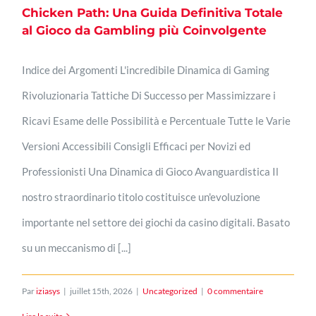
Chicken Path: Una Guida Definitiva Totale
al Gioco da Gambling più Coinvolgente
Indice dei Argomenti L'incredibile Dinamica di Gaming
Rivoluzionaria Tattiche Di Successo per Massimizzare i
Ricavi Esame delle Possibilità e Percentuale Tutte le Varie
Versioni Accessibili Consigli Efficaci per Novizi ed
Professionisti Una Dinamica di Gioco Avanguardistica Il
nostro straordinario titolo costituisce un'evoluzione
importante nel settore dei giochi da casino digitali. Basato
su un meccanismo di [...]
Par
iziasys
|
juillet 15th, 2026
|
Uncategorized
|
0 commentaire