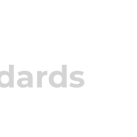
dards