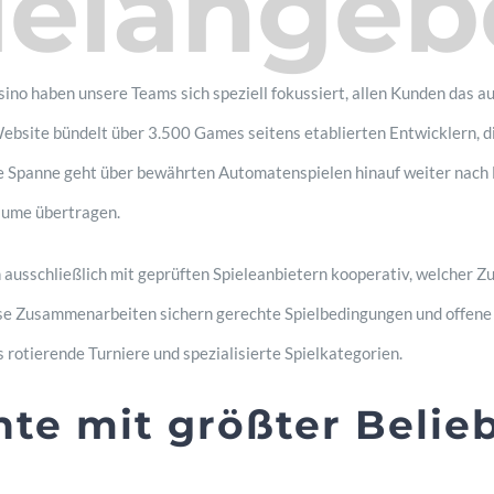
ielangeb
sino haben unsere Teams sich speziell fokussiert, allen Kunden da
ebsite bündelt über 3.500 Games seitens etablierten Entwicklern, die
ne Spanne geht über bewährten Automatenspielen hinauf weiter nach 
Räume übertragen.
 ausschließlich mit geprüften Spieleanbietern kooperativ, welcher Z
ese Zusammenarbeiten sichern gerechte Spielbedingungen und offen
 rotierende Turniere und spezialisierte Spielkategorien.
te mit größter Belieb