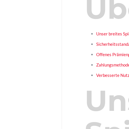
Üb
Unser breites Sp
Sicherheitsstand
Offenes Prämie
Zahlungsmethod
Verbesserte Nut
Uns