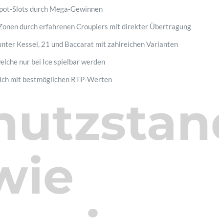
kpot-Slots durch Mega-Gewinnen
Zonen durch erfahrenen Croupiers mit direkter Übertragung
nter Kessel, 21 und Baccarat mit zahlreichen Varianten
welche nur bei Ice spielbar werden
ich mit bestmöglichen RTP-Werten
hutzstan
wie