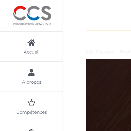
Passer
au
contenu
Eis Casino – Pr
Accueil
A propos
Compétences