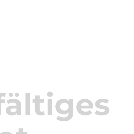
fältiges