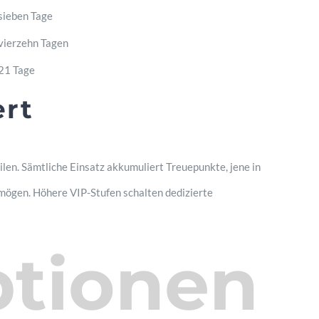
sieben Tage
vierzehn Tagen
21 Tage
rt
ilen. Sämtliche Einsatz akkumuliert Treuepunkte, jene in
mögen. Höhere VIP-Stufen schalten dedizierte
ptionen