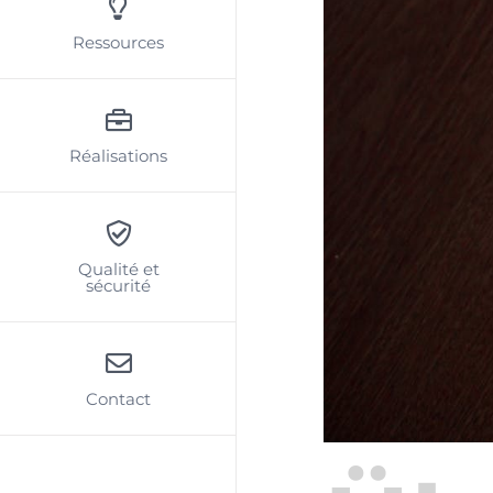
Ressources
Réalisations
Qualité et
sécurité
Contact