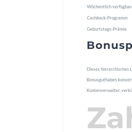
Wöchentlich verfügbar
Cashback-Programm
Geburtstags-Prämie
Bonusp
Dieses hierarchisches L
Bonusguthaben konverti
Kontenverwalter, verk
Za