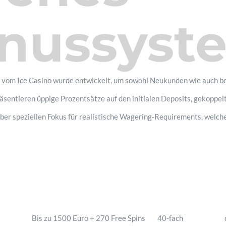
nussyst
om Ice Casino wurde entwickelt, um sowohl Neukunden wie auch bes
entieren üppige Prozentsätze auf den initialen Deposits, gekoppelt 
ber speziellen Fokus für realistische Wagering-Requirements, welche 
Bis zu 1500 Euro + 270 Free Spins
40-fach