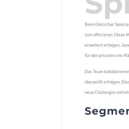
Sp
Beim Gletscher Spielca
zum offerieren. Diese W
erweitert erfolgen. Je
für den privaten vier 
Das Team kollaborieren
überprüft erfolgen. Di
neue Challenges mittels
Segmen