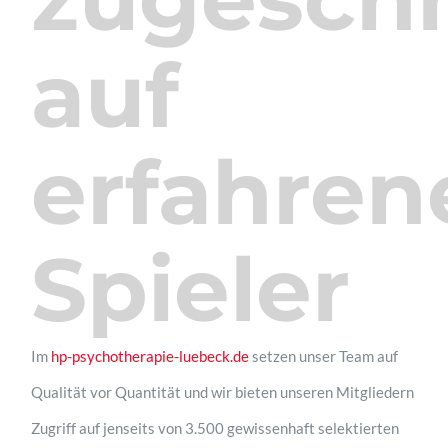
auf
erfahren
Spieler
Im
hp-psychotherapie-luebeck.de
setzen unser Team auf
Qualität vor Quantität und wir bieten unseren Mitgliedern
Zugriff auf jenseits von 3.500 gewissenhaft selektierten