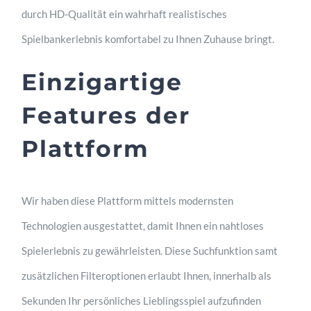
durch HD-Qualität ein wahrhaft realistisches
Spielbankerlebnis komfortabel zu Ihnen Zuhause bringt.
Einzigartige
Features der
Plattform
Wir haben diese Plattform mittels modernsten
Technologien ausgestattet, damit Ihnen ein nahtloses
Spielerlebnis zu gewährleisten. Diese Suchfunktion samt
zusätzlichen Filteroptionen erlaubt Ihnen, innerhalb als
Sekunden Ihr persönliches Lieblingsspiel aufzufinden