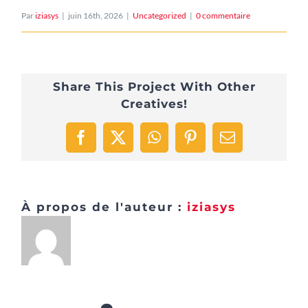
Par
iziasys
|
juin 16th, 2026
|
Uncategorized
|
0 commentaire
Share This Project With Other
Creatives!
Facebook
X
WhatsApp
Pinterest
Email
À propos de l'auteur :
iziasys