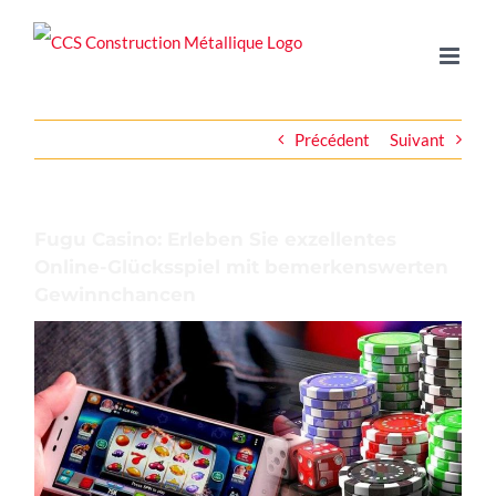
Passer
au
contenu
Précédent
Suivant
Fugu Casino: Erleben Sie exzellentes
Online-Glücksspiel mit bemerkenswerten
Gewinnchancen