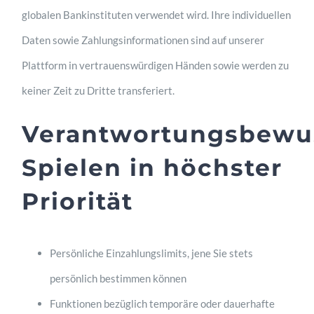
globalen Bankinstituten verwendet wird. Ihre individuellen
Daten sowie Zahlungsinformationen sind auf unserer
Plattform in vertrauenswürdigen Händen sowie werden zu
keiner Zeit zu Dritte transferiert.
Verantwortungsbewu
Spielen in höchster
Priorität
Persönliche Einzahlungslimits, jene Sie stets
persönlich bestimmen können
Funktionen bezüglich temporäre oder dauerhafte