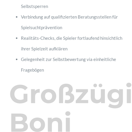
Selbstsperren
Verbindung auf qualifizierten Beratungsstellen für
Spielsuchtprävention
Realitäts-Checks, die Spieler fortlaufend hinsichtlich
ihrer Spielzeit aufklären
Gelegenheit zur Selbstbewertung via einheitliche
Fragebögen
Großzüg
Boni