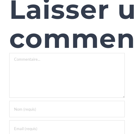
Laisser 
comment
Commentaire