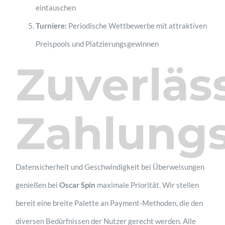
eintauschen
Turniere:
Periodische Wettbewerbe mit attraktiven
Preispools und Platzierungsgewinnen
Zuverläs
Zahlung
Datensicherheit und Geschwindigkeit bei Überweisungen
genießen bei
Oscar Spin
maximale Priorität. Wir stellen
bereit eine breite Palette an Payment-Methoden, die den
diversen Bedürfnissen der Nutzer gerecht werden. Alle