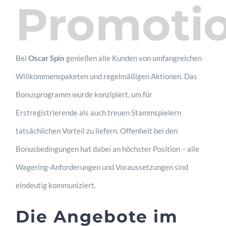
Promoti
Bei
Oscar Spin
genießen alle Kunden von umfangreichen
Willkommenspaketen und regelmäßigen Aktionen. Das
Bonusprogramm wurde konzipiert, um für
Erstregistrierende als auch treuen Stammspielern
tatsächlichen Vorteil zu liefern. Offenheit bei den
Bonusbedingungen hat dabei an höchster Position – alle
Wagering-Anforderungen und Voraussetzungen sind
eindeutig kommuniziert.
Die Angebote im