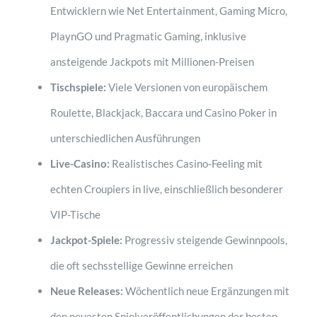
Entwicklern wie Net Entertainment, Gaming Micro,
PlaynGO und Pragmatic Gaming, inklusive
ansteigende Jackpots mit Millionen-Preisen
Tischspiele:
Viele Versionen von europäischem
Roulette, Blackjack, Baccara und Casino Poker in
unterschiedlichen Ausführungen
Live-Casino:
Realistisches Casino-Feeling mit
echten Croupiers in live, einschließlich besonderer
VIP-Tische
Jackpot-Spiele:
Progressiv steigende Gewinnpools,
die oft sechsstellige Gewinne erreichen
Neue Releases:
Wöchentlich neue Ergänzungen mit
den neuesten Spielveröffentlichungen der besten