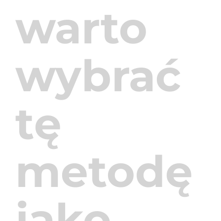
warto
wybrać
tę
metodę
jako