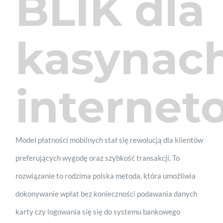
BLIK dla
kasynac
internet
Model płatności mobilnych stał się rewolucją dla klientów
preferujących wygodę oraz szybkość transakcji. To
rozwiązanie to rodzima polska metoda, która umożliwia
dokonywanie wpłat bez konieczności podawania danych
karty czy logowania się się do systemu bankowego