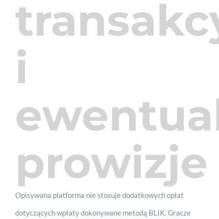
transakc
i
ewentua
prowizje
Opisywana platforma nie stosuje dodatkowych opłat
dotyczących wpłaty dokonywane metodą BLIK. Gracze