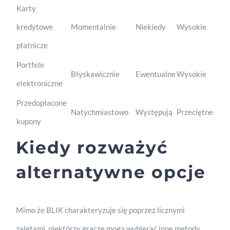
Karty
kredytowe
Momentalnie
Niekiedy
Wysokie
płatnicze
Portfele
Błyskawicznie
Ewentualne
Wysokie
elektroniczne
Przedopłacone
Natychmiastowo
Występują
Przeciętne
kupony
Kiedy rozważyć
alternatywne opcje
Mimo że BLIK charakteryzuje się poprzez licznymi
zaletami, niektórzy gracze mogą wybierać inne metody.