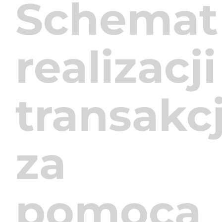
Schemat
realizacji
transakcj
za
pomocą