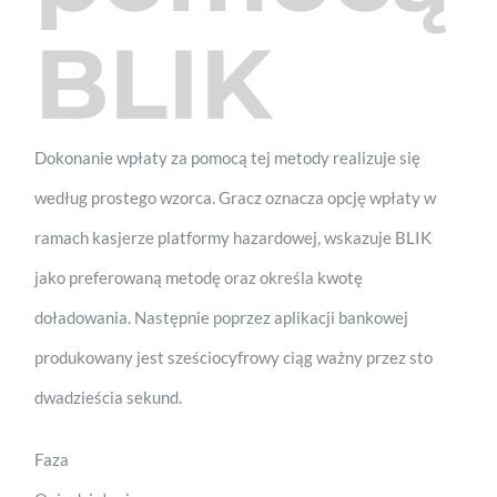
BLIK
Dokonanie wpłaty za pomocą tej metody realizuje się
według prostego wzorca. Gracz oznacza opcję wpłaty w
ramach kasjerze platformy hazardowej, wskazuje BLIK
jako preferowaną metodę oraz określa kwotę
doładowania. Następnie poprzez aplikacji bankowej
produkowany jest sześciocyfrowy ciąg ważny przez sto
dwadzieścia sekund.
Faza