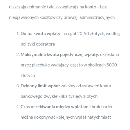
uiszczają dokładnie tyle, co wpłacają na konto – bez
nieujawnionych kosztów czy prowizji administracyjnych.
Dolna kwota wpłaty:
na ogół 20-50 złotych, według
polityki operatora
Maksymalna kwota pojedynczej wpłaty:
określana
przez placówkę wydający, często w okolicach 5000
złotych
Dzienny limit wpłat:
zależny od ustawień konta
bankowego, zwykle kilka tysięcy złotych
Czas oczekiwania między wpłatami:
brak barier,
można dokonywać kolejnych wpłat natychmiast