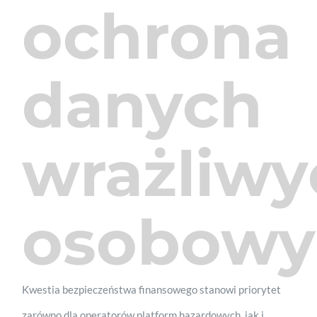
ochrona
danych
wrażliwy
osobowy
Kwestia bezpieczeństwa finansowego stanowi priorytet
zarówno dla operatorów platform hazardowych, jak i