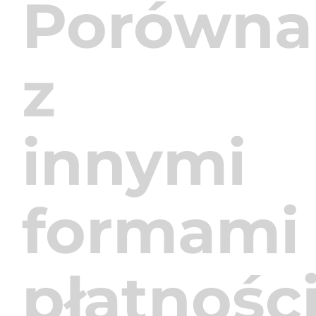
Porówna
z
innymi
formami
płatnośc