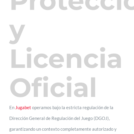
Protecci
y
Licencia
Oficial
En
Jugabet
operamos bajo la estricta regulación de la
Dirección General de Regulación del Juego (DGOJ),
garantizando un contexto completamente autorizado y