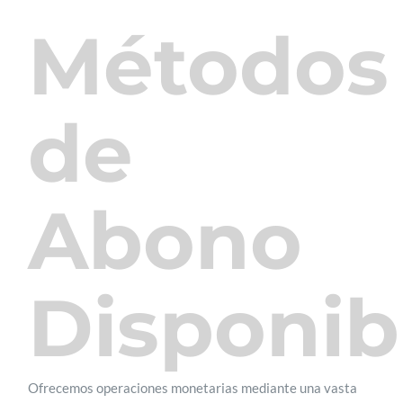
Métodos
de
Abono
Disponib
Ofrecemos operaciones monetarias mediante una vasta