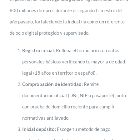
800 millones de euros durante el segundo trimestre del
año pasado, fortaleciendo la industria como un referente
de ocio digital protegido y supervisado.
Registro inicial:
Rellena el formulario con datos
personales básicos verificando tu mayoría de edad
legal (18 años en territorio español).
Comprobación de identidad:
Remite
documentación oficial (DNI, NIE o pasaporte) junto
con prueba de domicilio reciente para cumplir
normativas antilavado.
Inicial depósito:
Escoge tu método de pago