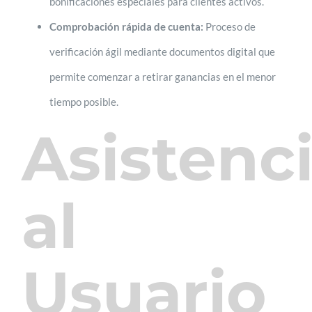
bonificaciones especiales para clientes activos.
Comprobación rápida de cuenta:
Proceso de
verificación ágil mediante documentos digital que
permite comenzar a retirar ganancias en el menor
tiempo posible.
Asistenc
al
Usuario