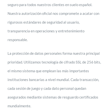
seguro para todos nuestros clientes en suelo español.
Nuestra autorización oficial nos compromete a acatar con
rigurosos estándares de seguridad al usuario,
transparencia en operaciones y entretenimiento
responsable.
La protección de datos personales forma nuestra principal
prioridad. Utilizamos tecnología de cifrado SSL de 256 bits,
el mismo sistema que emplean las más importantes
instituciones bancarias a nivel mundial. Cada transacción,
cada sesión de juego y cada dato personal quedan
asegurados mediante sistemas de resguardo certificados
mundialmente.