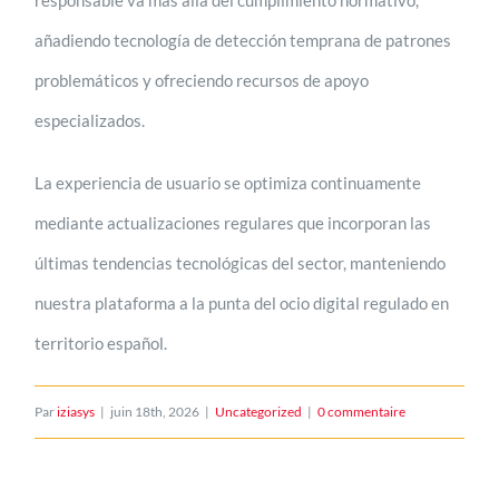
añadiendo tecnología de detección temprana de patrones
problemáticos y ofreciendo recursos de apoyo
especializados.
La experiencia de usuario se optimiza continuamente
mediante actualizaciones regulares que incorporan las
últimas tendencias tecnológicas del sector, manteniendo
nuestra plataforma a la punta del ocio digital regulado en
territorio español.
Par
iziasys
|
juin 18th, 2026
|
Uncategorized
|
0 commentaire