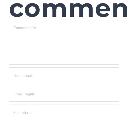
comment
Commentaire