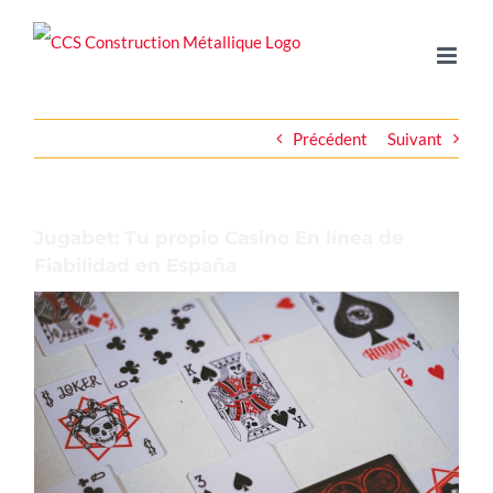
Passer
au
contenu
Précédent
Suivant
Jugabet: Tu propio Casino En línea de
Fiabilidad en España