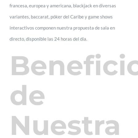
francesa, europea y americana, blackjack en diversas
variantes, baccarat, póker del Caribe y game shows
interactivos componen nuestra propuesta de sala en
directo, disponible las 24 horas del día.
Benefici
de
Nuestra