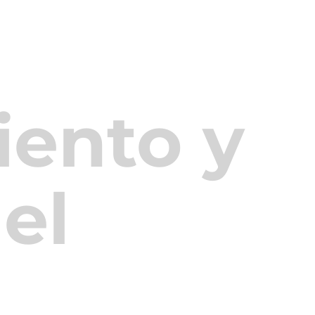
ento y
el