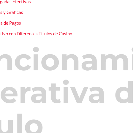
ugadas Efectivas
s y Gráficas
a de Pagos
tivo con Diferentes Títulos de Casino
ncionami
erativa d
ulo