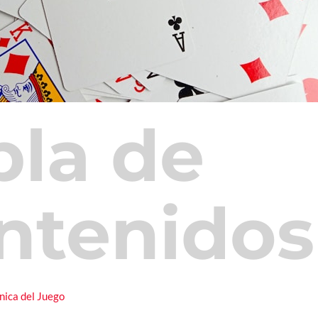
bla de
ntenidos
ica del Juego