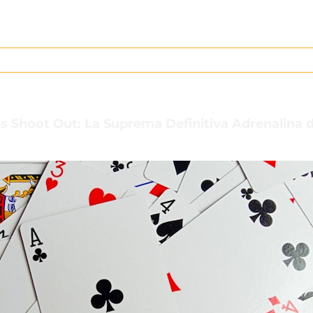
is Shoot Out: La Suprema Definitiva Adrenalina 