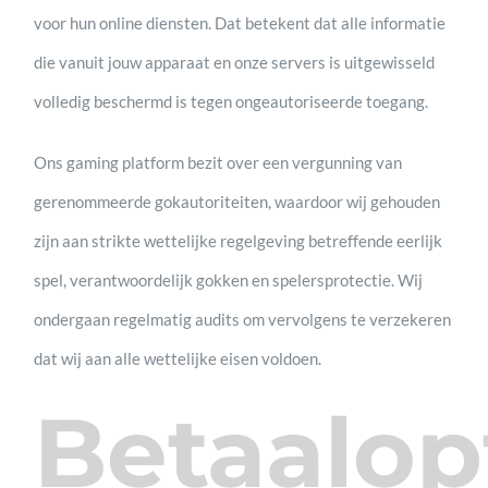
voor hun online diensten. Dat betekent dat alle informatie
die vanuit jouw apparaat en onze servers is uitgewisseld
volledig beschermd is tegen ongeautoriseerde toegang.
Ons gaming platform bezit over een vergunning van
gerenommeerde gokautoriteiten, waardoor wij gehouden
zijn aan strikte wettelijke regelgeving betreffende eerlijk
spel, verantwoordelijk gokken en spelersprotectie. Wij
ondergaan regelmatig audits om vervolgens te verzekeren
dat wij aan alle wettelijke eisen voldoen.
Betaalop