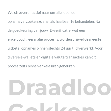
We streven er actief naar om alle lopende
opnameverzoeken zo snel als haalbaar te behandelen. Na
de goedkeuring van jouw ID-verificatie, wat een
enkelvoudig eenmalig proces is, worden vrijwel de meeste
uitbetal opnames binnen slechts 24 uur tijd verwerkt. Voor
diverse e-wallets en digitale valuta transacties kan dit
proces zelfs binnen enkele uren gebeuren.
Draadloo