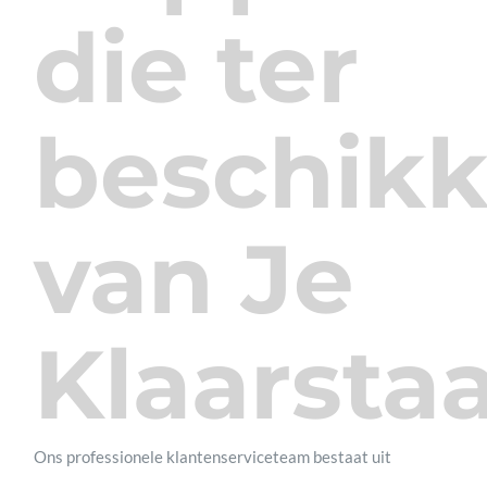
die ter
beschikk
van Je
Klaarsta
Ons professionele klantenserviceteam bestaat uit