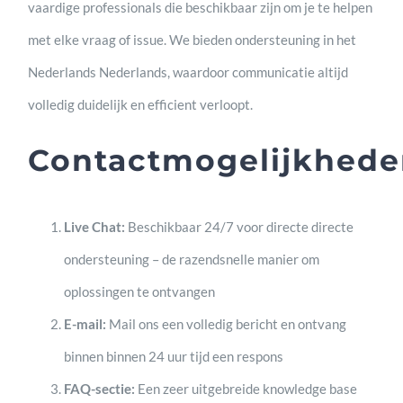
vaardige professionals die beschikbaar zijn om je te helpen
met elke vraag of issue. We bieden ondersteuning in het
Nederlands Nederlands, waardoor communicatie altijd
volledig duidelijk en efficient verloopt.
Contactmogelijkhed
Live Chat:
Beschikbaar 24/7 voor directe directe
ondersteuning – de razendsnelle manier om
oplossingen te ontvangen
E-mail:
Mail ons een volledig bericht en ontvang
binnen binnen 24 uur tijd een respons
FAQ-sectie:
Een zeer uitgebreide knowledge base