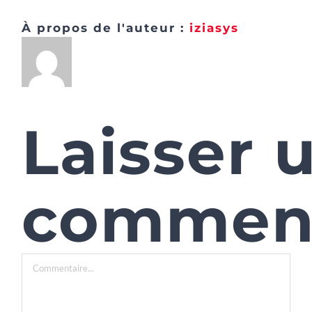
À propos de l'auteur :
iziasys
Laisser 
comment
Commentaire