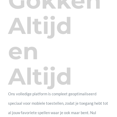
Gokken
Altijd
en
Altijd
Ons volledige platform is compleet geoptimaliseerd
speciaal voor mobiele toestellen, zodat je toegang hebt tot
al jouw favoriete spellen waar je ook maar bent. Nul