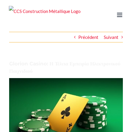
Passer
au
contenu
Précédent
Suivant
Glorion Casino: Η Τέλεια Εμπειρία Ηλεκτρονικού
Παιχνιδιού