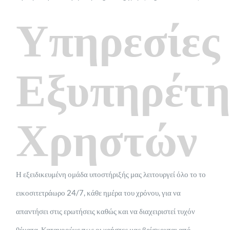
Υπηρεσίες
Εξυπηρέτη
Χρηστών
Η εξειδικευμένη ομάδα υποστήριξής μας λειτουργεί όλο το το
εικοσιτετράωρο 24/7, κάθε ημέρα του χρόνου, για να
απαντήσει στις ερωτήσεις καθώς και να διαχειριστεί τυχόν
θέματα. Κατανοούμε πως οι χρήστες μας βρίσκονται από