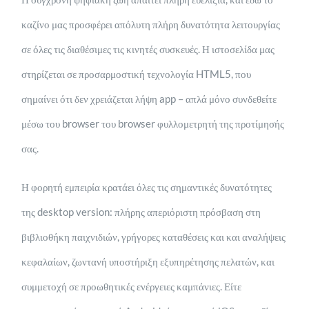
καζίνο μας προσφέρει απόλυτη πλήρη δυνατότητα λειτουργίας
σε όλες τις διαθέσιμες τις κινητές συσκευές. Η ιστοσελίδα μας
στηρίζεται σε προσαρμοστική τεχνολογία HTML5, που
σημαίνει ότι δεν χρειάζεται λήψη app – απλά μόνο συνδεθείτε
μέσω του browser του browser φυλλομετρητή της προτίμησής
σας.
Η φορητή εμπειρία κρατάει όλες τις σημαντικές δυνατότητες
της desktop version: πλήρης απεριόριστη πρόσβαση στη
βιβλιοθήκη παιχνιδιών, γρήγορες καταθέσεις και και αναλήψεις
κεφαλαίων, ζωντανή υποστήριξη εξυπηρέτησης πελατών, και
συμμετοχή σε προωθητικές ενέργειες καμπάνιες. Είτε