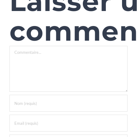
Laisser 
comment
Commentaire