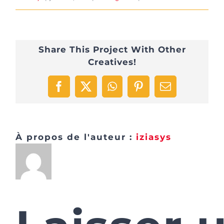
Share This Project With Other
Creatives!
Facebook
X
WhatsApp
Pinterest
Email
À propos de l'auteur :
iziasys