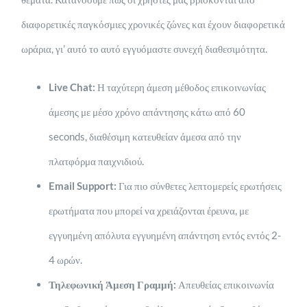
διαφορετικές παγκόσμιες χρονικές ζώνες και έχουν διαφορετικά
ωράρια, γι’ αυτό το αυτό εγγυόμαστε συνεχή διαθεσιμότητα.
Live Chat:
Η ταχύτερη άμεση μέθοδος επικοινωνίας
άμεσης με μέσο χρόνο απάντησης κάτω από 60
seconds, διαθέσιμη κατευθείαν άμεσα από την
πλατφόρμα παιχνιδιού.
Email Support:
Για πιο σύνθετες λεπτομερείς ερωτήσεις
ερωτήματα που μπορεί να χρειάζονται έρευνα, με
εγγυημένη απόλυτα εγγυημένη απάντηση εντός εντός 2-
4 ωρών.
Τηλεφωνική Άμεση Γραμμή:
Απευθείας επικοινωνία