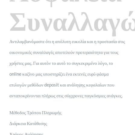
Συναλλαγ
Αντιλαμβανόμαστε ότι η απόλυτη ευκολία και η προστασία στις
οικονομικές συναλλαγές αποτελούν προτεραιότητα για τους
χρήστες μας. Για αυτόν το αυτό το συγκεκριμένο λόγο, το
online καζίνο μας υποστηρίζει ένα εκτενές ευρύ φάσμα
επιλογών μεθόδων deposit και ανάληψης κεφαλαίων που
ανταποκρίνονται πλήρως στις σύγχρονες παγκόσμιες ανάγκες.
Μέθοδος Τρόπου Πληρωμής
Διάρκεια Κατάθεσης
Χρόνος Ανάληψης