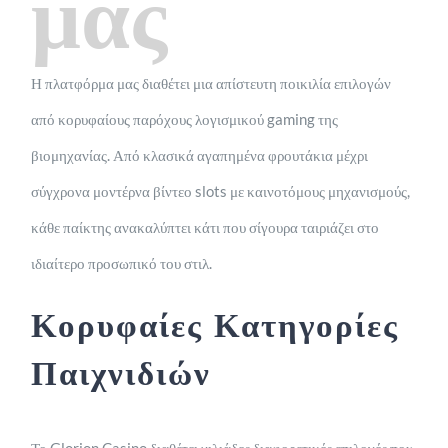
μας
Η πλατφόρμα μας διαθέτει μια απίστευτη ποικιλία επιλογών
από κορυφαίους παρόχους λογισμικού gaming της
βιομηχανίας. Από κλασικά αγαπημένα φρουτάκια μέχρι
σύγχρονα μοντέρνα βίντεο slots με καινοτόμους μηχανισμούς,
κάθε παίκτης ανακαλύπτει κάτι που σίγουρα ταιριάζει στο
ιδιαίτερο προσωπικό του στιλ.
Κορυφαίες Κατηγορίες
Παιχνιδιών
Το Glorion Casino διαθέτει χιλιάδες διαφορετικές επιλογές που