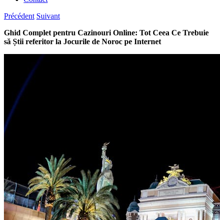
Précédent
Suivant
Ghid Complet pentru Cazinouri Online: Tot Ceea Ce Trebuie
să Știi referitor la Jocurile de Noroc pe Internet