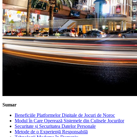
Sumar
Beneficiile Platformelor Digitale de Jocuri de Noroc
Modul în Care Operează Sistemele din Culisele Jocurilor
Securitate și Securitatea Datelor Personale
Metode de o Experiență Responsabilă