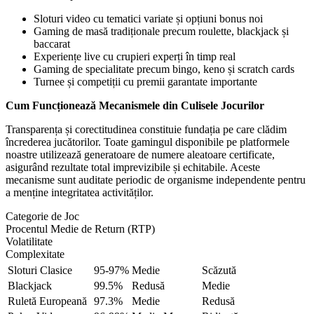
Sloturi video cu tematici variate și opțiuni bonus noi
Gaming de masă tradiționale precum roulette, blackjack și
baccarat
Experiențe live cu crupieri experți în timp real
Gaming de specialitate precum bingo, keno și scratch cards
Turnee și competiții cu premii garantate importante
Cum Funcționează Mecanismele din Culisele Jocurilor
Transparența și corectitudinea constituie fundația pe care clădim
încrederea jucătorilor. Toate gamingul disponibile pe platformele
noastre utilizează generatoare de numere aleatoare certificate,
asigurând rezultate total imprevizibile și echitabile. Aceste
mecanisme sunt auditate periodic de organisme independente pentru
a menține integritatea activităților.
Categorie de Joc
Procentul Medie de Return (RTP)
Volatilitate
Complexitate
Sloturi Clasice
95-97%
Medie
Scăzută
Blackjack
99.5%
Redusă
Medie
Ruletă Europeană
97.3%
Medie
Redusă