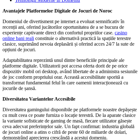
Tehnologii Moderne în Domeniu
Avantajele Platformelor Digitale de Jocuri de Noroc
Domeniul de divertisment pe internet a evoluat semnificativ în
recenții ani, oferind jucătorilor oportunitatea de a se bucura de
experiențe captivante direct din confortul propriilor case.
casino
online bani reali
constituie o alternativă practică la spațiile terestre
clasice, suprimând nevoia deplasării și oferind acces 24/7 la sute de
opțiuni de jocuri.
Adaptabilitatea reprezintă unul dintre beneficiile principale ale
platforme digitale. Utilizatorii pot accesa oferta dorit de pe orice
dispozitiv mobil ori desktop, având libertate de a administra sesiunile
de joc conform propriului orar. Această accesibilitate sporită a
transformat fundamental felul în care oamenii interacționează cu
jocurile de șansă.
Diversitatea Variantelor Accesibile
Diversitatea gamingului disponibile pe platformele noastre depășește
cu mult ceea ce poate furniza o locație terestră. De la aparate clasice
la variante sofisticate de gaming de masă, fiecare utilizator găsește
ceva adecvat preferințelor sale. Un fapt confirmat: industria globală
de jocuri online a atins o cifră de peste 60 de miliarde de dolari,
demonstrând aprecierea crescândă a acestui domeniu.