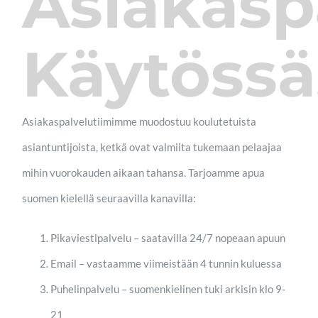
Asiakas
Käytössä
Asiakaspalvelutiimimme muodostuu koulutetuista
asiantuntijoista, ketkä ovat valmiita tukemaan pelaajaa
mihin vuorokauden aikaan tahansa. Tarjoamme apua
suomen kielellä seuraavilla kanavilla:
Pikaviestipalvelu – saatavilla 24/7 nopeaan apuun
Email – vastaamme viimeistään 4 tunnin kuluessa
Puhelinpalvelu – suomenkielinen tuki arkisin klo 9-
21