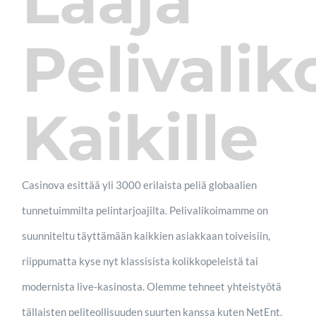
Laaja
Pelivali
Kaikille
Casinova esittää yli 3000 erilaista peliä globaalien
tunnetuimmilta pelintarjoajilta. Pelivalikoimamme on
suunniteltu täyttämään kaikkien asiakkaan toiveisiin,
riippumatta kyse nyt klassisista kolikkopeleistä tai
modernista live-kasinosta. Olemme tehneet yhteistyötä
tällaisten peliteollisuuden suurten kanssa kuten NetEnt,