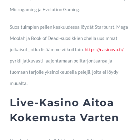
Microgaming ja Evolution Gaming.
Suosituimpien pelien keskuudessa löydät Starburst, Mega
Moolah ja Book of Dead -suosikkien ohella uusimmat
julkaisut, jotka lisäämme viikoittain.
https://casinova.fi/
pyrkii jatkuvasti laajentamaan pelitarjontaansa ja
tuomaan tarjolle yksinoikeudella pelejä, joita ei löydy
muualta.
Live-Kasino Aitoa
Kokemusta Varten