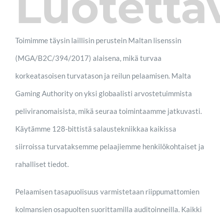
Luotetta
Toimimme täysin laillisin perustein Maltan lisenssin
(MGA/B2C/394/2017) alaisena, mikä turvaa
korkeatasoisen turvatason ja reilun pelaamisen. Malta
Gaming Authority on yksi globaalisti arvostetuimmista
peliviranomaisista, mikä seuraa toimintaamme jatkuvasti.
Käytämme 128-bittistä salaustekniikkaa kaikissa
siirroissa turvataksemme pelaajiemme henkilökohtaiset ja
rahalliset tiedot.
Pelaamisen tasapuolisuus varmistetaan riippumattomien
kolmansien osapuolten suorittamilla auditoinneilla. Kaikki