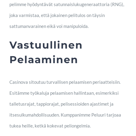
pelimme hyödyntävät satunnaislukugeneraattoria (RNG),
joka varmistaa, että jokainen pelitulos on täysin
sattumanvarainen eikä voi manipuloida.
Vastuullinen
Pelaaminen
Casinova sitoutuu turvallisen pelaamisen periaatteisiin.
Esitämme työkaluja pelaamisen hallintaan, esimerkiksi
talletusrajat, tappiorajat, pelisessioiden ajastimet ja
itsesulkumahdollisuuden. Kumppanimme Peluuri tarjoaa
tukea heille, ketkä kokevat peliongelmia.