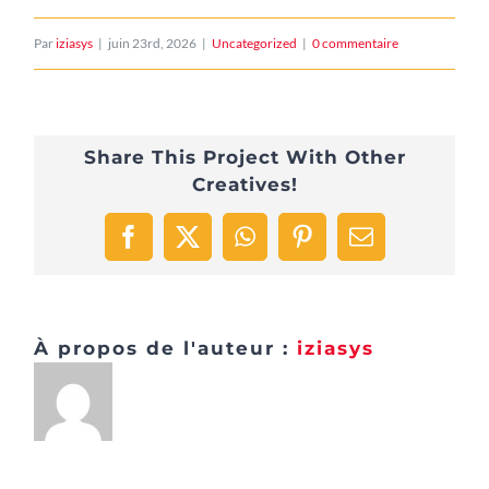
Par
iziasys
|
juin 23rd, 2026
|
Uncategorized
|
0 commentaire
Share This Project With Other
Creatives!
Facebook
X
WhatsApp
Pinterest
Email
À propos de l'auteur :
iziasys