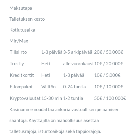
Maksutapa
Talletuksen kesto
Kotiutusaika
Min/Max
Tilisiirto
1-3 päivää
3-5 arkipäivää
20€ / 50,000€
Trustly
Heti
alle vuorokausi
10€ / 20 000€
Kreditkortit
Heti
1-3 päivää
10€ / 5,000€
E-lompakot
Välitön
0-24 tuntia
10€ / 10,000€
Kryptovaluutat
15-30 min
1-2 tuntia
50€ / 100 000€
Kasinomme noudattaa ankaria vastuullisen pelaamisen
sääntöjä. Käyttäjillä on mahdollisuus asettaa
talletusrajoja, istuntoaikoja sekä tappiorajoja.