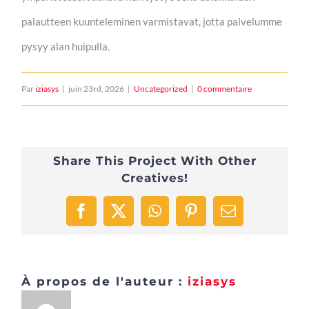
palautteen kuunteleminen varmistavat, jotta palvelumme
pysyy alan huipulla.
Par
iziasys
|
juin 23rd, 2026
|
Uncategorized
|
0 commentaire
Share This Project With Other
Creatives!
Facebook
X
WhatsApp
Pinterest
Email
À propos de l'auteur :
iziasys