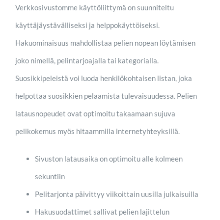
Verkkosivustomme käyttöliittymä on suunniteltu
käyttäjäystävälliseksi ja helppokäyttöiseksi.
Hakuominaisuus mahdollistaa pelien nopean löytämisen
joko nimellä, pelintarjoajalla tai kategorialla.
Suosikkipeleistä voi luoda henkilökohtaisen listan, joka
helpottaa suosikkien pelaamista tulevaisuudessa. Pelien
latausnopeudet ovat optimoitu takaamaan sujuva
pelikokemus myös hitaammilla internetyhteyksillä.
Sivuston latausaika on optimoitu alle kolmeen
sekuntiin
Pelitarjonta päivittyy viikoittain uusilla julkaisuilla
Hakusuodattimet sallivat pelien lajittelun