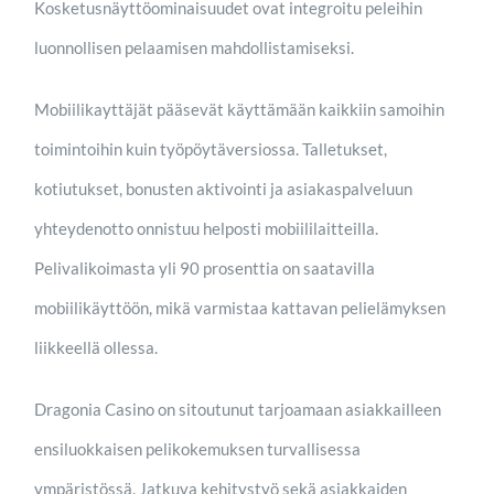
Kosketusnäyttöominaisuudet ovat integroitu peleihin
luonnollisen pelaamisen mahdollistamiseksi.
Mobiilikayttäjät pääsevät käyttämään kaikkiin samoihin
toimintoihin kuin työpöytäversiossa. Talletukset,
kotiutukset, bonusten aktivointi ja asiakaspalveluun
yhteydenotto onnistuu helposti mobiililaitteilla.
Pelivalikoimasta yli 90 prosenttia on saatavilla
mobiilikäyttöön, mikä varmistaa kattavan pelielämyksen
liikkeellä ollessa.
Dragonia Casino on sitoutunut tarjoamaan asiakkailleen
ensiluokkaisen pelikokemuksen turvallisessa
ympäristössä. Jatkuva kehitystyö sekä asiakkaiden