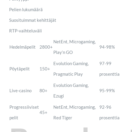
Pelien lukumäärä
Suosituimmat kehittäjät
RTP-vaihteluväli
NetEnt, Microgaming,
Hedelmäpelit
2800+
94-98%
Play’n GO
Evolution Gaming,
97-99
Pöytäpelit
150+
Pragmatic Play
prosenttia
Evolution Gaming,
Live-casino
80+
95-99%
Ezugi
Progressiiviset
NetEnt, Microgaming,
92-96
45+
pelit
Red Tiger
prosenttia