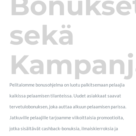
Bonukse
sekä
Kampanj
Pelitalomme bonusohjelma on luotu palkitsemaan pelaajia
kaikissa pelaamisen tilanteissa. Uudet asiakkaat saavat
tervetulobonuksen, joka auttaa alkuun pelaamisen parissa.
Jatkuville pelaajille tarjoamme viikoittaisia promootioita,
jotka sisältävät cashback-bonuksia, ilmaiskierroksia ja