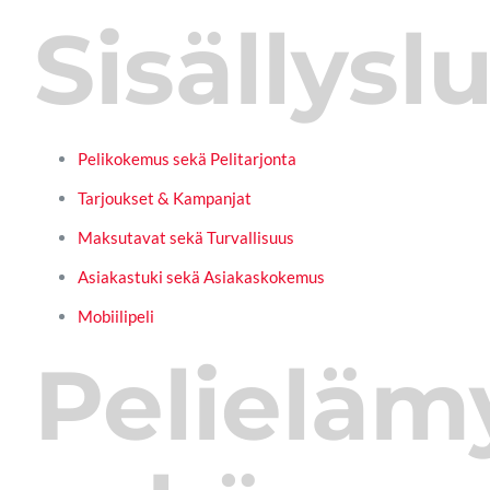
Sisällysl
Pelikokemus sekä Pelitarjonta
Tarjoukset & Kampanjat
Maksutavat sekä Turvallisuus
Asiakastuki sekä Asiakaskokemus
Mobiilipeli
Pelieläm