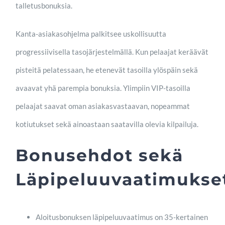
talletusbonuksia.
Kanta-asiakasohjelma palkitsee uskollisuutta
progressiivisella tasojärjestelmällä. Kun pelaajat keräävät
pisteitä pelatessaan, he etenevät tasoilla ylöspäin sekä
avaavat yhä parempia bonuksia. Ylimpiin VIP-tasoilla
pelaajat saavat oman asiakasvastaavan, nopeammat
kotiutukset sekä ainoastaan saatavilla olevia kilpailuja.
Bonusehdot sekä
Läpipeluuvaatimukse
Aloitusbonuksen läpipeluuvaatimus on 35-kertainen