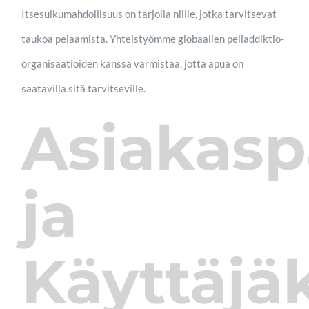
Itsesulkumahdollisuus on tarjolla niille, jotka tarvitsevat
taukoa pelaamista. Yhteistyömme globaalien peliaddiktio-
organisaatioiden kanssa varmistaa, jotta apua on
saatavilla sitä tarvitseville.
Asiakasp
ja
Käyttäj