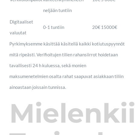
neljään tuntiin
Digitaaliset
0-1 tuntiin
20€
15000€
valuutat
Pyrkimyksemme käsittää käsitellä kaikki kotiutuspyynnöt
mitä ripeästi. Verifioitujen tilien rahansiirrot hoidetaan
tavallisesti 24 h kuluessa, sekä monien
maksumenetelmien osalta rahat saapuvat asiakkaan tiliin
ainoastaan joissain tunnissa.
Mielenki