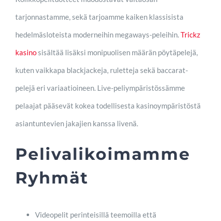
tarjonnastamme, sekä tarjoamme kaiken klassisista
hedelmäsloteista moderneihin megaways-peleihin.
Trickz
kasino
sisältää lisäksi monipuolisen määrän pöytäpelejä,
kuten vaikkapa blackjackeja, ruletteja sekä baccarat-
pelejä eri variaatioineen. Live-peliympäristössämme
pelaajat pääsevät kokea todellisesta kasinoympäristöstä
asiantuntevien jakajien kanssa livenä.
Pelivalikoimamme
Ryhmät
Videopelit perinteisillä teemoilla että