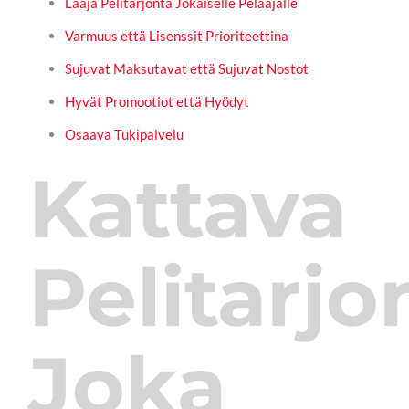
Laaja Pelitarjonta Jokaiselle Pelaajalle
Varmuus että Lisenssit Prioriteettina
Sujuvat Maksutavat että Sujuvat Nostot
Hyvät Promootiot että Hyödyt
Osaava Tukipalvelu
Kattava
Pelitarjo
Joka