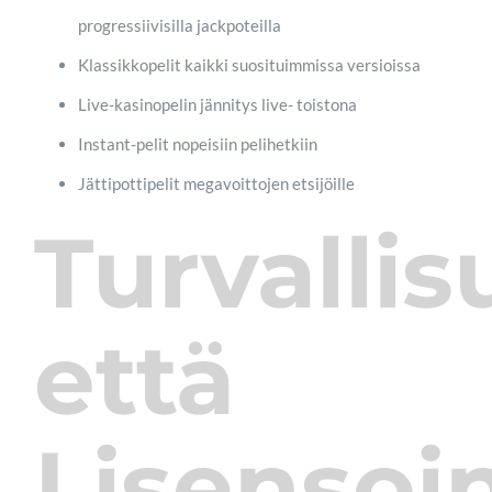
progressiivisilla jackpoteilla
Klassikkopelit kaikki suosituimmissa versioissa
Live-kasinopelin jännitys live- toistona
Instant-pelit nopeisiin pelihetkiin
Jättipottipelit megavoittojen etsijöille
Turvallis
että
Lisensoin