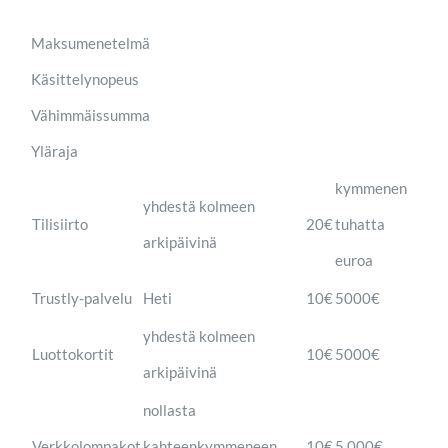
Maksumenetelmä
Käsittelynopeus
Vähimmäissumma
Yläraja
kymmenen
yhdestä kolmeen
Tilisiirto
20€
tuhatta
arkipäivinä
euroa
Trustly-palvelu
Heti
10€
5000€
yhdestä kolmeen
Luottokortit
10€
5000€
arkipäivinä
nollasta
Verkkolompakot
kahteenkymmeneen
10€
5 000€