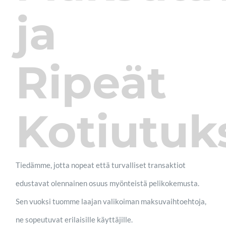
ja
Ripeät
Kotiutuk
Tiedämme, jotta nopeat että turvalliset transaktiot
edustavat olennainen osuus myönteistä pelikokemusta.
Sen vuoksi tuomme laajan valikoiman maksuvaihtoehtoja,
ne sopeutuvat erilaisille käyttäjille.