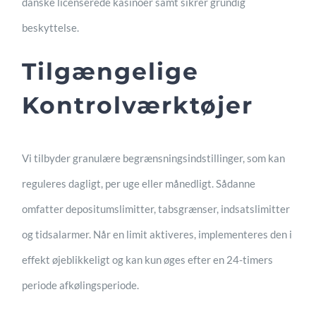
danske licenserede kasinoer samt sikrer grundig
beskyttelse.
Tilgængelige
Kontrolværktøjer
Vi tilbyder granulære begrænsningsindstillinger, som kan
reguleres dagligt, per uge eller månedligt. Sådanne
omfatter depositumslimitter, tabsgrænser, indsatslimitter
og tidsalarmer. Når en limit aktiveres, implementeres den i
effekt øjeblikkeligt og kan kun øges efter en 24-timers
periode afkølingsperiode.