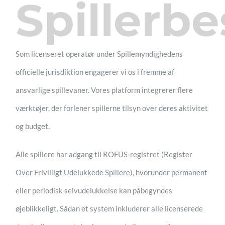
Spillerbe
Som licenseret operatør under Spillemyndighedens
officielle jurisdiktion engagerer vi os i fremme af
ansvarlige spillevaner. Vores platform integrerer flere
værktøjer, der forlener spillerne tilsyn over deres aktivitet
og budget.
Alle spillere har adgang til ROFUS-registret (Register
Over Frivilligt Udelukkede Spillere), hvorunder permanent
eller periodisk selvudelukkelse kan påbegyndes
øjeblikkeligt. Sådan et system inkluderer alle licenserede