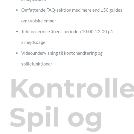
Omfattende FAQ-sektion med mere end 150 guides
om typiske emner
Telefonservice åben i perioden 10:00-22:00 på
arbejdsdage
Videoundervisning til kontohåndtering og
spillefunktioner
Kontrolle
Spil og