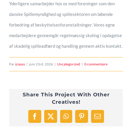
Yderligere samarbejder hos os med foreninger som den
danske Spillemyndighed og spillesektoren om løbende
forbedring af beskyttelsesforanstaltninger. Vores egne
medarbejdere gennemgår regelmæssig skoling i opdagelse
af skadelig spilleadfærd og handling gennem aktiv kontakt.
Par
iziasys
|
juin 23rd, 2026
|
Uncategorized
|
0 commentaire
Share This Project With Other
Creatives!
Facebook
X
WhatsApp
Pinterest
Email