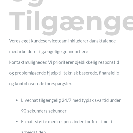
Tilgænge
Vores eget kundeserviceteam inkluderer dansktalende
medarbejdere tilgængelige gennem flere
kontaktmuligheder. Vi prioriterer øjeblikkelig responstid
og problemløsende hjælp til teknisk baserede, finansielle
og kontobaserede forespørgsler.
Livechat tilgængelig 24/7 med typisk svartid under
90 sekunders sekunder
E-mail-støtte med respons inden for fire timer i
arbejdstiden