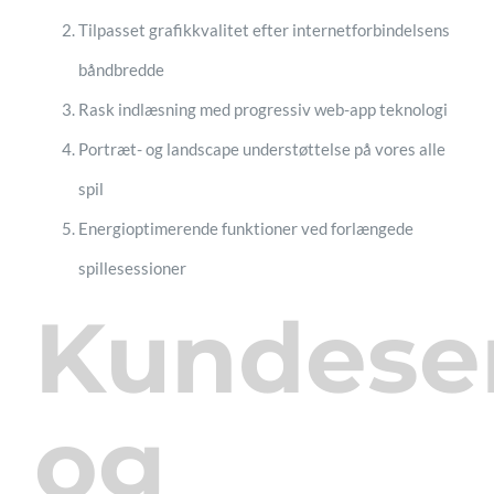
Tilpasset grafikkvalitet efter internetforbindelsens
båndbredde
Rask indlæsning med progressiv web-app teknologi
Portræt- og landscape understøttelse på vores alle
spil
Energioptimerende funktioner ved forlængede
spillesessioner
Kundese
og