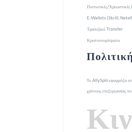
Πιστωτικές/Χρεωστικές 
E-Wallets (Skrill, Netel
Τραπεζικό Transfer
Κρυπτονομίσματα
Πολιτικ
Το AllySpin εφαρμόζει α
χρόνους επεξεργασίας πο
Κι