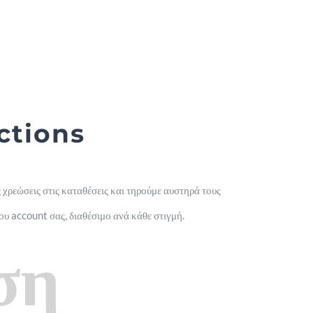
actions
 χρεώσεις στις καταθέσεις και τηρούμε αυστηρά τους
υ account σας, διαθέσιμο ανά κάθε στιγμή.
ση