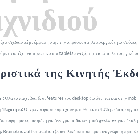
χνιδιού
έχει σχεδιαστεί με έμφαση στην την απρόσκοπτη λειτουργικότητα σε όλες
όματα σε έξυπνα τηλέφωνα και tablets, ανεξάρτητα από το λειτουργικό σ
ριστικά της Κινητής Έκδ
η:
Όλα τα παιχνίδια & οι features του desktop διατίθενται και στην mob
η Ταχύτητα:
Οι χρόνοι φόρτωσης έχουν μειωθεί κατά 40% μέσω προηγμέν
Διεπαφή προσαρμοσμένη για άγγιγμα με διαισθητικά gestures για εύκολ
:
Biometric authentication (δακτυλικό αποτύπωμα, αναγνώριση προσώπ