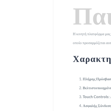
Παι
Η κινητή πλατφόρμα μας 
οποίο προσαρμόζεται αυτ
Χαρακτη
Πλήρης Πρόσβασ
Βελτιστοποιημέν
Touch Controls:
Ασφαλής Σύνδεση