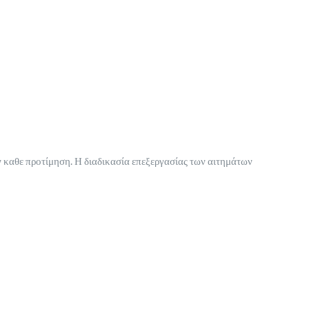
 καθε προτίμηση. Η διαδικασία επεξεργασίας των αιτημάτων