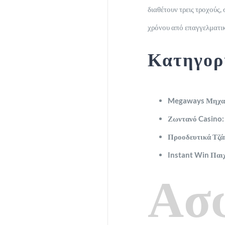
διαθέτουν τρεις τροχούς,
χρόνου από επαγγελματικ
Κατηγορί
Megaways Μηχα
Ζωντανό Casino:
Προοδευτικά Τζά
Instant Win Παιχ
Ασφ