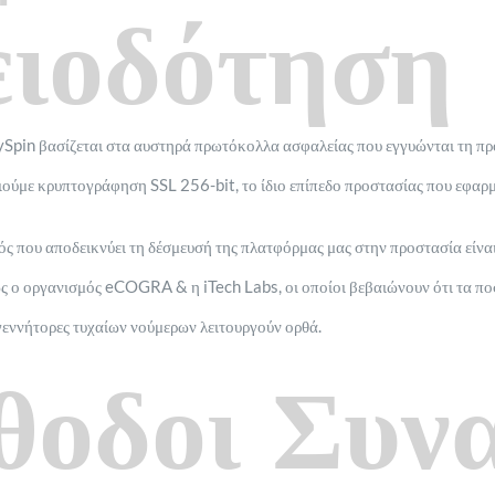
ιοδότηση
lySpin βασίζεται στα αυστηρά πρωτόκολλα ασφαλείας που εγγυώνται τη 
ύμε κρυπτογράφηση SSL 256-bit, το ίδιο επίπεδο προστασίας που εφαρμ
ς που αποδεικνύει τη δέσμευσή της πλατφόρμας μας στην προστασία είναι
ς ο οργανισμός eCOGRA & η iTech Labs, οι οποίοι βεβαιώνουν ότι τα πο
 γεννήτορες τυχαίων νούμερων λειτουργούν ορθά.
θοδοι Συν