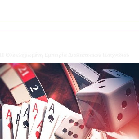
Η Ολοκληρωμένη Εμπειρία Διαδικτυακού Παιχνιδιού