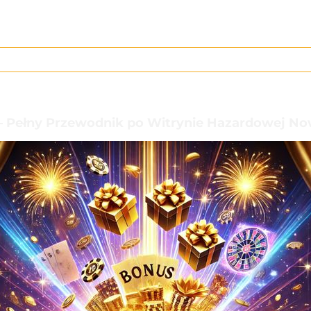
 Pełny Przewodnik po Witrynie Hazardowej Now