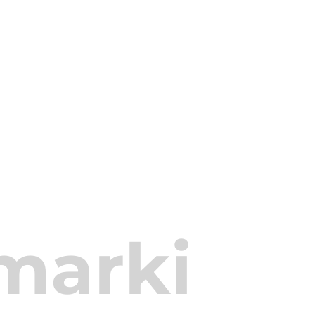
i
marki