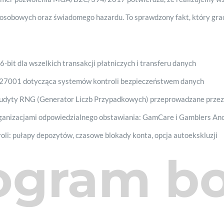
osobowych oraz świadomego hazardu. To sprawdzony fakt, który gra
-bit dla wszelkich transakcji płatniczych i transferu danych
 27001 dotycząca systemów kontroli bezpieczeństwem danych
udyty RNG (Generator Liczb Przypadkowych) przeprowadzane przez 
rganizacjami odpowiedzialnego obstawiania: GamCare i Gamblers A
oli: pułapy depozytów, czasowe blokady konta, opcja autoekskluzji
ogram b