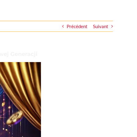
Précédent
Suivant
ej Generacji