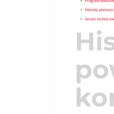
Program bonusów 
Metody płatności
Serwis techniczne
His
po
ko