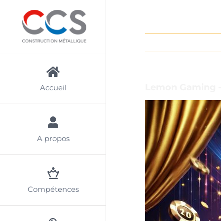
Passer
au
contenu
Lemon Gaming –
Accueil
A propos
Compétences